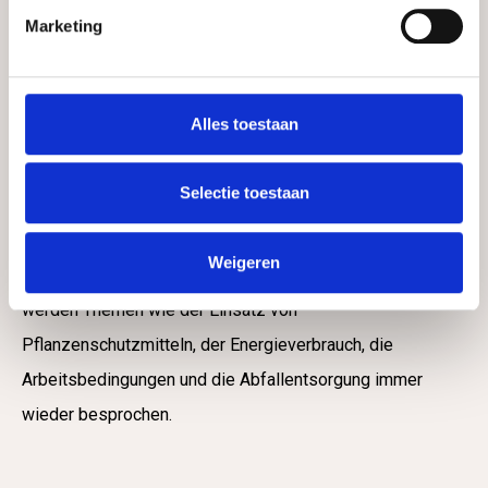
Marketing
im Bereich der Nachhaltigkeit niemals zurückfallen,
und auch Innovationen gehören hier dazu.
Alle Gärtnereien verfügen über ein GAP-Zertifikat und
Alles toestaan
haben eine GRASP-Bewertung von 100 %. Die
Packstationen verfügen über ein COC-Zertifikat (Nr.
Selectie toestaan
4063061108845).
Weigeren
Darüber hinaus achten wir alle auf Nachhaltigkeit. So
werden Themen wie der Einsatz von
Pflanzenschutzmitteln, der Energieverbrauch, die
Arbeitsbedingungen und die Abfallentsorgung immer
wieder besprochen.