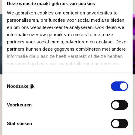
Deze website maakt gebruik van cookies
We gebruiken cookies om content en advertenties te
personaliseren, om functies voor social media te bieden
en om ons websiteverkeer te analyseren. Ook delen we
informatie over uw gebruik van onze site met onze
partners voor social media, adverteren en analyse. Deze
partners kunnen deze gegevens combineren met andere
informatie die u aan ze heeft verstrekt of die ze hebben
verzameld op basis van uw gebruik van hun services.
Toestemmingsselectie
Gesellschaftliche
Noodzakelijk
Unternehmensverantwortung (CSR)
Voorkeuren
Wir bieten Ihnen die Garantie, dass wir bei der
Erzeugung unserer Tulpen ökologisch und sozial
Statistieken
verträglich agieren. Wir sind in Besitz der
entsprechenden Zertifikate, achten darauf, dass wir